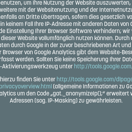
benutzen, um Ihre Nutzung der Website auszuwerten, 
eitere mit der Websitenutzung und der Internetnutzu
falls an Dritte übertragen, sofern dies gesetzlich v
 in keinem Fall Ihre IP-Adresse mit anderen Daten von 
de Einstellung Ihrer Browser Software verhindern; wir 
 dieser Website vollumfänglich nutzen können. Durch d
aten durch Google in der zuvor beschriebenen Art u
 Browser von Google Analytics gibt dem Website-Bes
asst werden. Sollten Sie keine Speicherung Ihrer Date
De-Aktivierungswerkzeug unter
http://tools.google.co
hierzu finden Sie unter
http://tools.google.com/dlpa
privacyoverview.html
(allgemeine Informationen zu Go
alytics um den Code „gat._anonymizeIp();“ erweitert
Adressen (sog. IP-Masking) zu gewährleisten.