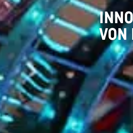
INNO
VON 